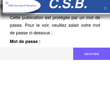
au
contenu
Cette publication est protégée par un mot de
passe. Pour le voir, veuillez saisir votre mot
de passe ci-dessous :
Mot de passe :
ENVOYER