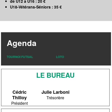
de U12 a U16 : 20 €
U18-Vétérans-Séniors : 35 €
Agenda
TOURNOI FUTSAL
LOTO
LE BUREAU
Cédric
Julie Larboni
Thilloy
Trésorière
Président