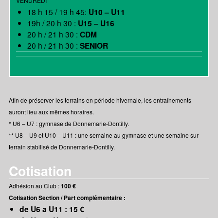
VENDREDI
18 h 15 / 19 h 45:
U10 – U11
19h / 20 h 30 :
U15 – U16
20 h / 21 h 30 :
CDM
20 h / 21 h 30 :
SENIOR
Afin de préserver les terrains en période hivernale, les entraînements
auront lieu aux mêmes horaires.
* U6 – U7 : gymnase de Donnemarie-Dontilly.
** U8 – U9 et U10 – U11 : une semaine au gymnase et une semaine sur
terrain stabilisé de Donnemarie-Dontilly.
Cotisation
Adhésion au Club :
100 €
Cotisation Section / Part complémentaire :
de U6 a U11 : 15 €