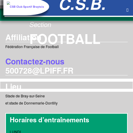
au
contenu
Section
FOOTBALL
Affiliation
Fédération Française de Football
Contactez-nous
500728@LPIFF.FR
Lieu
Stade de Bray-sur-Seine
et stade de Donnemarie-Dontilly
Horaires d’entraînements
LUNDI