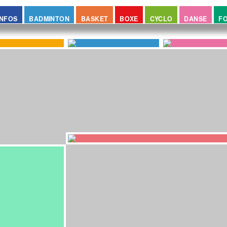
INFOS
BADMINTON
BASKET
BOXE
CYCLO
DANSE
F